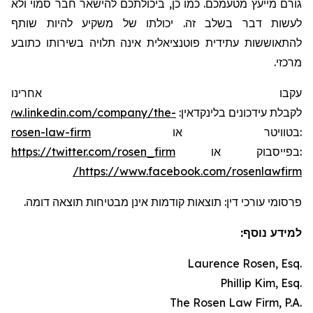
גורם מייעץ מטעמכם. כמו כן, ביכולתכם להישאר חבר סמוי ולא
לעשות דבר בשלב זה. יכולתו של משקיע להיות שותף
להתאוששות עתידית פוטנציאלית אינה תלויה בשירותו כתובע
מרכזי.
עקבו אחרינו
/www.linkedin.com/company/the-
:
בלינקדאין
עידכונים
לקבלת
rosen-law-firm
או
בטוויטר
:
https://twitter.com/rosen_firm
או
בפייסבוק
:
https://www.facebook.com/rosenlawfirm/
פרסומי עורכי דין: תוצאות קודמות אינן מבטיחות תוצאה דומה.
למידע נוסף:
Laurence Rosen, Esq.
Phillip Kim, Esq.
The Rosen Law Firm, P.A.