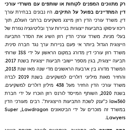
רק מתווכים המפנים לקוחות או שותפים עם משרדי עורכי
דין המתדיינים בפועל על התיקים.
היו נבונים בבחירת עורך
דין. משרד עורכי הדין רוזן מייצג משקיעים ברחבי העולם, תוך
ריכוז עיסוקו בתביעות ייצוגיות בניירות ערך ובליטיגציה נגזרת של
בעלי מניות. משרד עורכי הדין רוזן השיג את הסדר התביעה
הייצוגית הגדול ביותר אי פעם בניירות ערך נגד חברה סינית.
שרותי
ISS
משרד רוזן עורכי דין מדורג במקום הראשון על ידי
תביעה ייצוגית, בגין מספר יישובי תביעות ייצוגיות בשנת 2017.
המשרד מדורג בין ארבעת הראשונים מדי שנה מאז שנת 2013,
והחזיר מאות מיליוני דולרים למשקיעים. בשנת 2019 לבדה
משרד עורכי הדין החזיר מעל 438 מיליון דולרים למשקיעים.
בשנת 2020, השותף המייסד לורנס רוזן הוכרז על ידי חברת
מעורכי הדין
כ"ענק לשכת התביעות הייצוגיות". רבים
law360
Super
,
Lawdragon
במשרד זה מוכרים על ידי הביטאונים
.
Lawyers