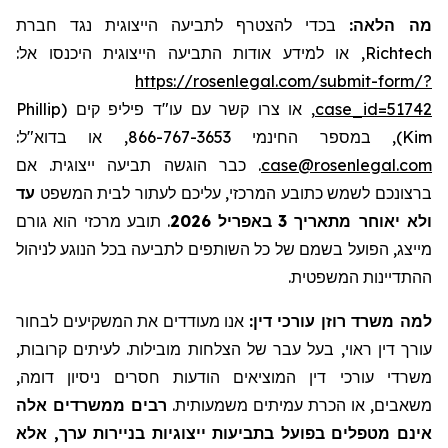
בכדי להצטרף לתביעה הייצוגית נגד חברת
:
מה הלאה
כנסו אל:
י
, או למידע אודות התביעה הייצוגית ה
Richtech
https://rosenlegal.com/submit-form/?
Phillip
(
פיליפ קים
עו"ד
, או צרו קשר עם
case_id=51742
, במספר החינמי 866-767-3653, או בדוא"ל:
)
Kim
אם
כבר הוגשה תביעה ייצוגית.
.
case@rosenlegal.com
ברצונכם לשמש כתובע המרכזי, עליכם לעתור לבית המשפט
עד
תובע מרכזי הוא גורם
.
2026
באפריל
3
ולא יאוחר מתאריך
מייצג, הפועל בשמם של כל השותפים לתביעה בכל הנוגע לניהול
.
ההתדיינות המשפטית
למה משרד רוזן עורכי דין:
אנו מעודדים את המשקיעים לבחור
עורך דין ראוי, בעל עבר של הצלחות מובילות. לעיתים קרובות,
משרדי עורכי דין המוציאים הודעות חסרים ניסיון דומה,
משאבים, או הכרת עמיתים משמעותית.
רבים ממשרדים אלה
אינם מטפלים בפועל בתביעות ייצוגיות בניירות ערך, אלא