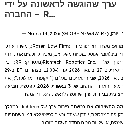
ערך שהוגשה לראשונה על ידי
החברה – R…
ניו יורק, March 14, 2026 (GLOBE NEWSWIRE) --
, משרד עורכי
)
Rosen Law Firm
משרד רוזן עורכי דין (
מדוע:
דין בינלאומי העוסק בזכויות משקיעים, מזכיר לרוכשים את
ניירות
בין
)
נאסד"ק: RR
(
Richtech Robotics Inc.
של
הערך
ב-29
ET
ל-12:00 בצהריים
עד
2026
בינואר
27
התאריכים
את
"),
המחלוקת
ת
, שני התאריכים כוללים ("תקופ
בינואר 2026
להגשת תביעה
2026
באפריל
3
המועד האחרון החשוב של
.
שהוגשה לראשונה על ידי המשרד
ייצוגית בניירות ערך
במהלך
Richtech
של
ניירות ערך
ם
אם רכשת
מה החשיבות:
ייתכן שאתם זכאים לפיצוי ללא דמי השתתפות
,
המחלוקת
ת
תקופ
עצמית, או עלויות מכוח הסדר תשלום מותנה.