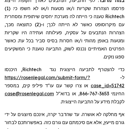
לפי התביעה, הנתבעים לאורך תקופת הייצוג
:
במה מדובר
פרסמו הצהרות שקריות ו/או מטעות ו/או לא חשפו כי: (1)
טענה כי הייתה לה מערכת יחסים שיתופית ומסחרית
Richtech
עם מיקרוסופט כאשר לא הייתה לכך; ו-(2) כתוצאה מכך,
הצהרות הנתבעים על עסקיה, פעילותה ועתידה היו שקריות
ומטעות באופן מהותי ו/או חסרות בסיס סביר בכל עת. כאשר
הפרטים האמיתיים נכנסו לשוק, התביעה טוענת כי המשקיעים
ספגו נזקים.
, היכנסו
Richtech
כדי להצטרף לתביעה הייצוגית נגד
https://rosenlegal.com/submit-form/?
ל-
או צרו קשר עם עו"ד פיליפ קים, במספר
case_id=51742
case@rosenlegal.com
החינמי 866-767-3653, או בדוא"ל
לקבלת מידע על התביעה הייצוגית.
אף מחלקה לא אושרה. עד שהדבר יקרה, אינכם מיוצגים על ידי
גורם מייעץ, אלא אם סיכמתם עם גורם כזה. באפשרותכם לבחור