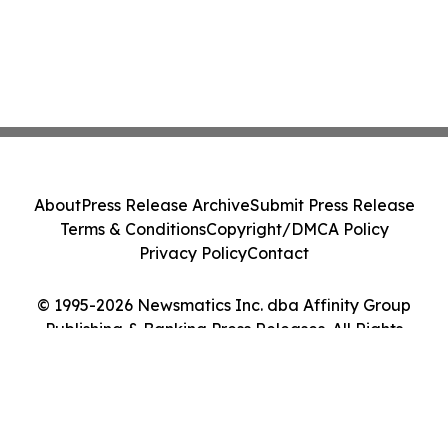
About
Press Release Archive
Submit Press Release
Terms & Conditions
Copyright/DMCA Policy
Privacy Policy
Contact
© 1995-2026 Newsmatics Inc. dba Affinity Group
Publishing & Banking Press Releases. All Rights
Reserved.
Cookie Settings / Your Privacy Choices