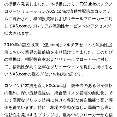
の提携を発表しました。本提携により、FXCubicのテクノ
ロジーソリューションがXS.comの流動性配信エコシステ
ムに統合され、機関投資家およびリテールブローカーに対
してXS.comのプレミアム流動性サービスへのアクセスが
拡大されます。
2010年の設立以来、
XS
.comはマルチアセットの流動性提
供において業界の最前線を走り続けてきました。このたび
の提携は、機関投資家およびリテールブローカーに対し
て、信頼性が高く堅牢なソリューションを提供し続けると
いうXS.comの揺るぎないお約束の証です。
ロンドンに本拠を置くFXCubicは、競争力のある最良価格
の集約、深い流動性提供、統合型リスク管理の自動化、そ
して高度なブリッジ技術における多彩な独自機能で高い評
価を得ています。特に、相場の変動が激しい局面でも高い
信頼性を発揮するブリッジは、世界中のブローカーから信